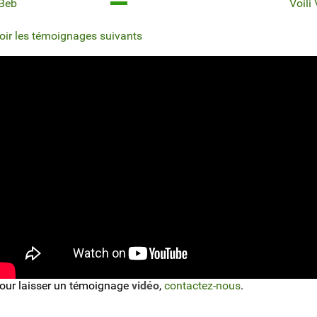
Beb
Voili
oir les témoignages suivants
our laisser un témoignage
vidéo
,
contactez-nous
.