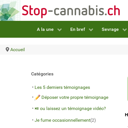
A la une
En bref
Sevrage
Accueil
Catégories
•
Les 5 derniers témoignages
•
Déposer votre propre témoignage
•
⏯ ou laissez un témoignage vidéo?
H
•
Je fume occasionnellement
(2)