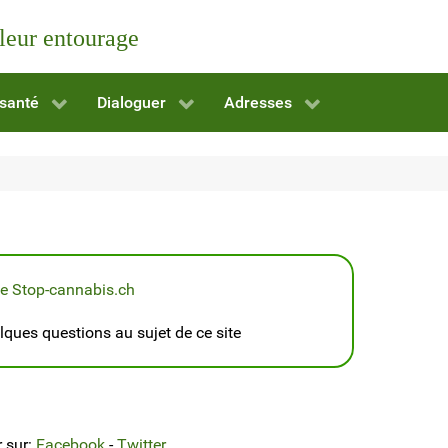
 leur entourage
 santé
Dialoguer
Adresses
te Stop-cannabis.ch
ques questions au sujet de ce site
r sur:
Facebook
-
Twitter