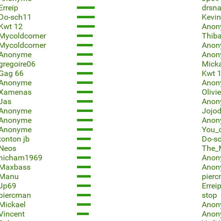
Erreip
drsn
Do-sch11
Kevin
Kwt 12
Anon
Mycoldcorner
Thiba
Mycoldcorner
Anon
Anonyme
Anon
gregoire06
Mick
Gag 66
Kwt 
Anonyme
Anon
Xamenas
Olivi
Jas
Anon
Anonyme
Jojo
Anonyme
Anon
Anonyme
You_c
tonton jb
Do-s
Neos
The_
hicham1969
Anon
Maxbass
Anon
Manu
pier
Jp69
Errei
piercman
stop
Mickael
Anon
Vincent
Anon