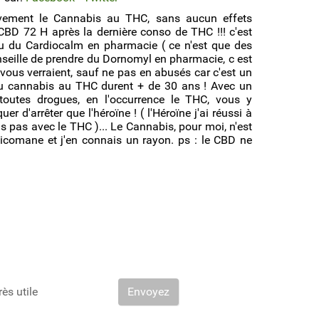
ivement le Cannabis au THC, sans aucun effets
CBD 72 H après la dernière conso de THC !!! c'est
 ou du Cardiocalm en pharmacie ( ce n'est que des
onseille de prendre du Dornomyl en pharmacie, c est
vous verraient, sauf ne pas en abusés car c'est un
u cannabis au THC durent + de 30 ans ! Avec un
 toutes drogues, en l'occurrence le THC, vous y
r d'arrêter que l'héroïne ! ( l'Héroïne j'ai réussi à
ais pas avec le THC )... Le Cannabis, pour moi, n'est
xicomane et j'en connais un rayon. ps : le CBD ne
rès utile
Envoyez