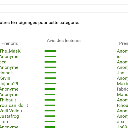
utres témoignages pour cette catégorie:
Avis des lecteurs
Prénom:
Pré
The_MasK
Anon
Anonyme
io
aca
Anon
Anonyme
Anon
drsnak
Jas
Kevin
Anon
Jojodu29
Maxb
Anonyme
fabri
Anonyme
Man
Thibault
Anon
You_can_do_it
tchou
Voili Voilou
Anon
Justafrog
Anon
stop
aca
Anonyme
Jp69