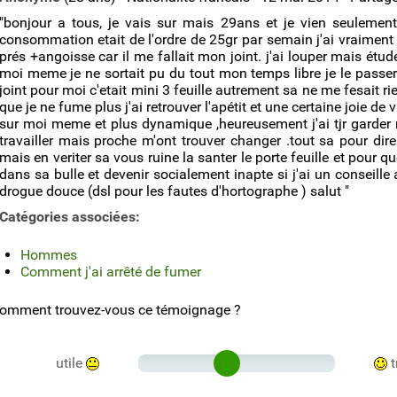
"bonjour a tous, je vais sur mais 29ans et je vien seuleme
consommation etait de l'ordre de 25gr par semain j'ai vraiment
prés +angoisse car il me fallait mon joint. j'ai louper mais étud
moi meme je ne sortait pu du tout mon temps libre je le passer 
joint pour moi c'etait mini 3 feuille autrement sa ne me fesait 
que je ne fume plus j'ai retrouver l'apétit et une certaine joie de
sur moi meme et plus dynamique ,heureusement j'ai tjr garder 
travailler mais proche m'ont trouver changer .tout sa pour dir
mais en veriter sa vous ruine la santer le porte feuille et pour qu
dans sa bulle et devenir socialement inapte si j'ai un conseille
drogue douce (dsl pour les fautes d'hortographe ) salut "
Catégories associées:
Hommes
Comment j'ai arrêté de fumer
omment trouvez-vous ce témoignage ?
utile
t