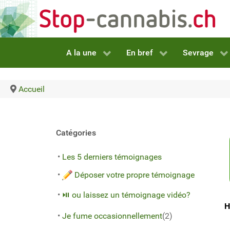
A la une
En bref
Sevrage
Accueil
Catégories
•
Les 5 derniers témoignages
•
Déposer votre propre témoignage
•
⏯ ou laissez un témoignage vidéo?
H
•
Je fume occasionnellement
(2)