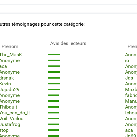
utres témoignages pour cette catégorie:
Avis des lecteurs
Prénom:
Pré
The_MasK
Anon
Anonyme
io
aca
Anon
Anonyme
Anon
drsnak
Jas
Kevin
Anon
Jojodu29
Maxb
Anonyme
fabri
Anonyme
Man
Thibault
Anon
You_can_do_it
tchou
Voili Voilou
Anon
Justafrog
Anon
stop
aca
Anonyme
Jp69