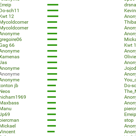
Erreip
drsn
Do-sch11
Kevin
Kwt 12
Anon
Mycoldcorner
Thiba
Mycoldcorner
Anon
Anonyme
Anon
gregoire06
Mick
Gag 66
Kwt 
Anonyme
Anon
Xamenas
Olivi
Jas
Anon
Anonyme
Jojo
Anonyme
Anon
Anonyme
You_c
tonton jb
Do-s
Neos
The_
hicham1969
Anon
Maxbass
Anon
Manu
pier
Jp69
Errei
piercman
stop
Mickael
Anon
Vincent
Anon