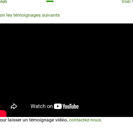
Beb
Voili
oir les témoignages suivants
our laisser un témoignage
vidéo
,
contactez-nous
.