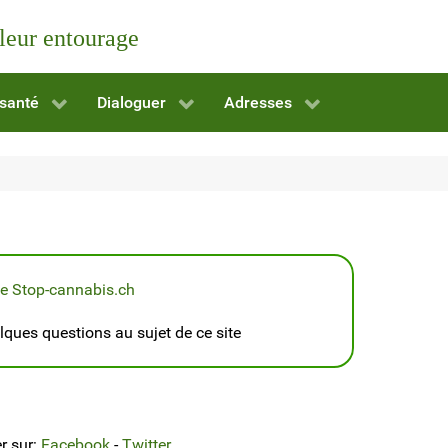
 leur entourage
 santé
Dialoguer
Adresses
te Stop-cannabis.ch
ques questions au sujet de ce site
r sur:
Facebook
-
Twitter