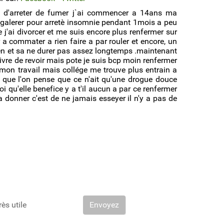
nt d'arreter de fumer j`ai commencer a 14ans ma
 galerer pour arretè insomnie pendant 1mois a peu
e j'ai divorcer et me suis encore plus renfermer sur
a commater a rien faire a par rouler et encore, un
rien et sa ne durer pas assez longtemps .maintenant
 vivre de revoir mais pote je suis bcp moin renfermer
mon travail mais collége me trouve plus entrain a
e que l'on pense que ce n'ait qu'une drogue douce
oi qu'elle benefice y a t'il aucun a par ce renfermer
 a donner c'est de ne jamais esseyer il n'y a pas de
rès utile
Envoyez