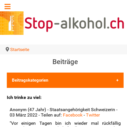
Startseite
Beiträge
Beitragskategorien
•
Die 5 letzten Beiträge
Ich trinke zu viel:
•
Unterbreiten Sie Ihren eigenen Beitrag
Anonym
(47 Jahr) - Staatsangehörigkeit Schweizerin -
•
Ich trinke zu viel
(20)
03 März 2022 - Teilen auf:
Facebook
-
Twitter
"Vor einigen Tagen bin ich wieder mal rückfällig
•
Einer Ihrer Angehöriger trinkt zu viel
(3)