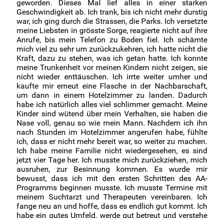
geworden. Dieses Mal lief alles in einer starken
•
Ein Schüler trinkt zu viel
Geschwindigkeit ab. Ich trank, bis ich nicht mehr durstig
war, ich ging durch die Strassen, die Parks. Ich versetzte
•
Ein Mitarbeiter trinkt zu viel
meine Liebsten in grösste Sorge, reagierte nicht auf ihre
Anrufe, bis mein Telefon zu Boden fiel. Ich schämte
•
Ich habe Gesundheitsprobleme
(4)
mich viel zu sehr um zurückzukehren, ich hatte nicht die
Kraft, dazu zu stehen, was ich getan hatte. Ich konnte
•
Wie ich meinen Konsum reduziert habe
(5)
meine Trunkenheit vor meinen Kindern nicht zeigen, sie
nicht wieder enttäuschen. Ich irrte weiter umher und
•
Wie ich mit dem Trinken aufgehört habe
(25)
kaufte mir erneut eine Flasche in der Nachbarschaft,
um dann in einem Hotelzimmer zu landen. Dadurch
•
Frauen
(27)
habe ich natürlich alles viel schlimmer gemacht. Meine
•
Männer
(24)
Kinder sind wütend über mein Verhalten, sie haben die
Nase voll, genau so wie mein Mann. Nachdem ich ihn
nach Stunden im Hotelzimmer angerufen habe, fühlte
ich, dass er nicht mehr bereit war, so weiter zu machen.
Ich habe meine Familie nicht wiedergesehen, es sind
jetzt vier Tage her. Ich musste mich zurückziehen, mich
ausruhen, zur Besinnung kommen. Es wurde mir
bewusst, dass ich mit den ersten Schritten des AA-
Programms beginnen musste. Ich musste Termine mit
meinem Suchtarzt und Therapeuten vereinbaren. Ich
fange neu an und hoffe, dass es endlich gut kommt. Ich
habe ein gutes Umfeld, werde gut betreut und verstehe