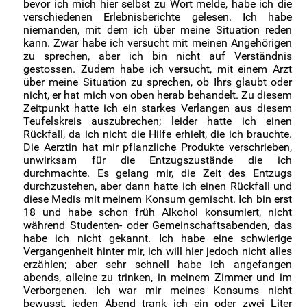
bevor ich mich hier selbst zu Wort melde, habe ich die
•
Ein Schüler trinkt zu viel
verschiedenen Erlebnisberichte gelesen. Ich habe
niemanden, mit dem ich über meine Situation reden
•
Ein Mitarbeiter trinkt zu viel
kann. Zwar habe ich versucht mit meinen Angehörigen
zu sprechen, aber ich bin nicht auf Verständnis
•
Ich habe Gesundheitsprobleme
(4)
gestossen. Zudem habe ich versucht, mit einem Arzt
über meine Situation zu sprechen, ob Ihrs glaubt oder
•
Wie ich meinen Konsum reduziert habe
(5)
nicht, er hat mich von oben herab behandelt. Zu diesem
Zeitpunkt hatte ich ein starkes Verlangen aus diesem
•
Wie ich mit dem Trinken aufgehört habe
(25)
Teufelskreis auszubrechen; leider hatte ich einen
Rückfall, da ich nicht die Hilfe erhielt, die ich brauchte.
•
Frauen
(27)
Die Aerztin hat mir pflanzliche Produkte verschrieben,
•
Männer
(24)
unwirksam für die Entzugszustände die ich
durchmachte. Es gelang mir, die Zeit des Entzugs
durchzustehen, aber dann hatte ich einen Rückfall und
diese Medis mit meinem Konsum gemischt. Ich bin erst
18 und habe schon früh Alkohol konsumiert, nicht
während Studenten- oder Gemeinschaftsabenden, das
habe ich nicht gekannt. Ich habe eine schwierige
Vergangenheit hinter mir, ich will hier jedoch nicht alles
erzählen; aber sehr schnell habe ich angefangen
abends, alleine zu trinken, in meinem Zimmer und im
Verborgenen. Ich war mir meines Konsums nicht
bewusst, jeden Abend trank ich ein oder zwei Liter