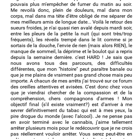
pouvais plus m'empêcher de fumer du matin au soir.
Me revoilà donc, plein de douleurs, mal dans mon
corps, mal dans ma tête d'être obligé de me séparer de
mes meilleurs amis de longue date... Voilà le retour des
sueurs froides, je n'ai quasi rien avalé depuis mardi soir,
entre les pleurs de la petite la nuit (qui sont très/trop
fréquents), les réveils trempé dans le lit comme si je
sortais de la douche, l'envie de rien (mais alors RIEN), le
manque de sommeil, la déprime et le boulot qui a repris
depuis la semaine dernière. c'est HARD ! Je sais que
nous avons tous des parcours, des difficultés
différentes, que mon "histoire" peut paraître banale ou
que je me plains de vraiment pas grand chose mais peu
importe. A chacun de mes arrêts j'ai trouvé sur ce forum
des oreilles attentives et avisées. C'est donc chez vous
que je viendrai chercher de la compassion et de la
compréhension, chers compagnons d'armes ! Mon
objectif final (s'il existe vraiment?) est d'arriver à me
sevrer définitivement du tabac qui est à mes yeux, la
pire drogue du monde (avec l'alcool). Je ne pense pas
en avoir terminé avec le cannabis, j'aime tellement
arrêter plusieurs mois pour le redécouvrir que je ne crois
pas réellement vouloir arrêter. Vous serez peut-être en