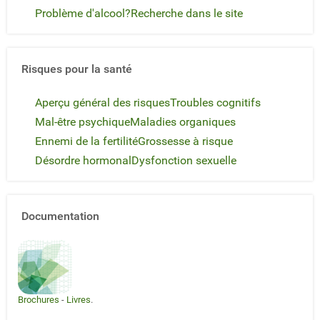
Anonyme (Alex)
Gag 66
24 février 2015
Problème d'alcool?
Recherche dans le site
Man
Beb
13 février 2015
Anonyme
Anonyme
12 mai 2014
Anonyme
Xamenas
08 avril 2013
Anonyme
Anonyme
01 février 2013
Anonyme
Risques pour la santé
Anonyme
23 novembre 2012
Olivier VMFJ
Neos
17 novembre 2012
Aperçu général des risques
Troubles cognitifs
gregoire06
25 octobre 2012
Mycoldcorner
09 octobre 2010
Mal-être psychique
Maladies organiques
Mycoldcorner
04 octobre 2010
Ennemi de la fertilité
Grossesse à risque
Désordre hormonal
Dysfonction sexuelle
Documentation
Brochures
-
Livres
.