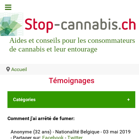
Aides et conseils pour les consommateurs
de cannabis et leur entourage
Accueil
Témoignages
Catégories
•
Les 5 derniers témoignages
Comment j'ai arrêté de fumer:
•
Déposer votre propre témoignage
Anonyme
(32 ans) - Nationalité Belgique - 03 mai 2019
•
⏯ ou laissez un témoignage vidéo?
- Partager sur:
Facebook
-
Twitter