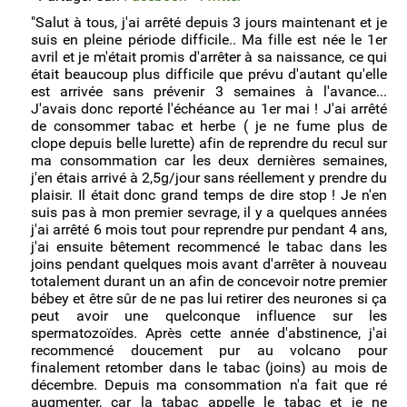
"Salut à tous, j'ai arrêté depuis 3 jours maintenant et je
•
Je fume occasionnellement
(2)
suis en pleine période difficile.. Ma fille est née le 1er
avril et je m'était promis d'arrêter à sa naissance, ce qui
•
Je fume régulièrement
(20)
était beaucoup plus difficile que prévu d'autant qu'elle
est arrivée sans prévenir 3 semaines à l'avance...
•
Un proche fume trop
(3)
J'avais donc reporté l'échéance au 1er mai ! J'ai arrêté
•
Un élève fume trop
(2)
de consommer tabac et herbe ( je ne fume plus de
clope depuis belle lurette) afin de reprendre du recul sur
•
J'ai des problèmes de santé
(7)
ma consommation car les deux dernières semaines,
j'en étais arrivé à 2,5g/jour sans réellement y prendre du
•
Comment j'ai réduit ma consommation
(6)
plaisir. Il était donc grand temps de dire stop ! Je n'en
suis pas à mon premier sevrage, il y a quelques années
•
Comment j'ai arrêté de fumer
(51)
j'ai arrêté 6 mois tout pour reprendre pur pendant 4 ans,
j'ai ensuite bêtement recommencé le tabac dans les
•
Femmes
(22)
joins pendant quelques mois avant d'arrêter à nouveau
totalement durant un an afin de concevoir notre premier
•
Hommes
(54)
bébey et être sûr de ne pas lui retirer des neurones si ça
peut avoir une quelconque influence sur les
spermatozoïdes. Après cette année d'abstinence, j'ai
recommencé doucement pur au volcano pour
finalement retomber dans le tabac (joins) au mois de
décembre. Depuis ma consommation n'a fait que ré
augmenter, car la tabac appelle le tabac et je ne