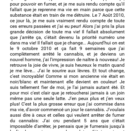
pour pouvoir en fumer, et je me suis rendu compte qu'il
fallait que je reprenne ma vie en main parce que cette
substance était en train de me détruire. Le 7 Août 2010,
ce jour là, je me suis vraiment rendu compte de toute
ces erreurs passées et j'ai eu peur! Alors j'ai pris la plus
grande décision de toute ma vie! Il fallait absolument
que j'arrête ça, c'était devenu la priorité numéro une
dans ma vie! Il fallait que je change... Aujourd'hui on est
le 9 octobre 2010 et ça fait 9 semaines que j'ai
complètement arrêté le cannabis, et je deviens un
nouvel homme, j'ai l'impression de naître à nouveau! Je
retrouve la joie de vivre, je suis heureux le matin quand
je me lève... J'ai le sourire aux lèvres. Et tout change,
c'est incroyable! Comme si mon ancienne vie était en
noir/blanc et maintenant elle devient en couleur! Je
suis tellement fier de moi, je l'ai jamais autant été. Et
pour moi c'est clair que je retoucherai jamais à un join
même pas une seule latte. J'en peux plus et j'en veux
plus! C'est la plus grosse erreur que j'ai commise dans
ma vie, d'avoir commencé un jour le cannabis. J'voulais
aussi dire à ceux et celles qui veulent arrêter de fumer
du cannabis: J'ai cru pendant 5 ans que c'était
impossible d'arrêter, je pensais que je fumerais jusqu'à