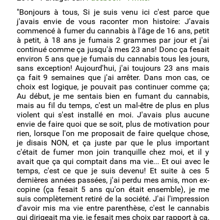
"Bonjours à tous, Si je suis venu ici c'est parce que
•
Je fume occasionnellement
(2)
j'avais envie de vous raconter mon histoire: J'avais
commencé à fumer du cannabis à l'âge de 16 ans, petit
•
Je fume régulièrement
(20)
à petit, à 18 ans je fumais 2 grammes par jour et j'ai
continué comme ça jusqu'à mes 23 ans! Donc ça fesait
•
Un proche fume trop
(3)
environ 5 ans que je fumais du cannabis tous les jours,
•
Un élève fume trop
(2)
sans exception! Aujourd'hui, j'ai toujours 23 ans mais
ça fait 9 semaines que j'ai arrêter. Dans mon cas, ce
•
J'ai des problèmes de santé
(7)
choix est logique, je pouvait pas continuer comme ça;
Au début, je me sentais bien en fumant du cannabis,
•
Comment j'ai réduit ma consommation
(6)
mais au fil du temps, c'est un mal-être de plus en plus
violent qui s'est installé en moi. J'avais plus aucune
•
Comment j'ai arrêté de fumer
(51)
envie de faire quoi que se soit, plus de motivation pour
rien, lorsque l'on me proposait de faire quelque chose,
•
Femmes
(22)
je disais NON, et ça juste par que le plus important
c'était de fumer mon join tranquille chez moi, et il y
•
Hommes
(54)
avait que ça qui comptait dans ma vie... Et oui avec le
temps, c'est ce que je suis devenu! Et suite à ces 5
dernières années passées, j'ai perdu mes amis, mon ex-
copine (ça fesait 5 ans qu'on était ensemble), je me
suis complètement retiré de la société. J'ai l'impression
d'avoir mis ma vie entre parenthèse, c'est le cannabis
qui dirigeait ma vie, je fesait mes choix par rapport à ça,