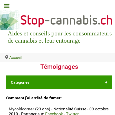
Aides et conseils pour les consommateurs
de cannabis et leur entourage
Accueil
Témoignages
Catégories
•
Les 5 derniers témoignages
Comment j'ai arrêté de fumer:
•
Déposer votre propre témoignage
Mycoldcorner
(23 ans) - Nationalité Suisse - 09 octobre
•
⏯ ou laissez un témoignage vidéo?
2010 - Partager sur:
Facebook
-
Twitter