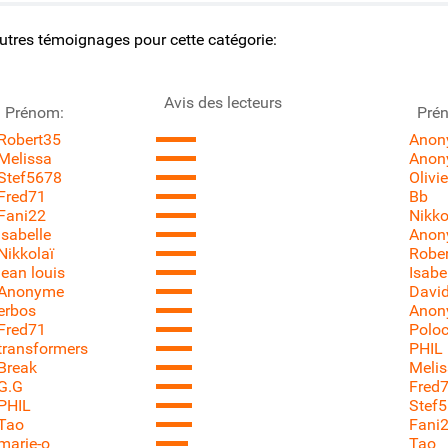
utres témoignages pour cette catégorie:
Avis des lecteurs
Prénom:
Pré
Robert35
Anon
Melissa
Anon
Stef5678
Olivi
Fred71
Bb
Fani22
Nikko
Isabelle
Anon
Nikkolaï
Robe
jean louis
Isabe
Anonyme
Davi
erbos
Anon
Fred71
Polo
transformers
PHIL
Break
Meli
G.G
Fred
PHIL
Stef
Tao
Fani
marie-o
Tao