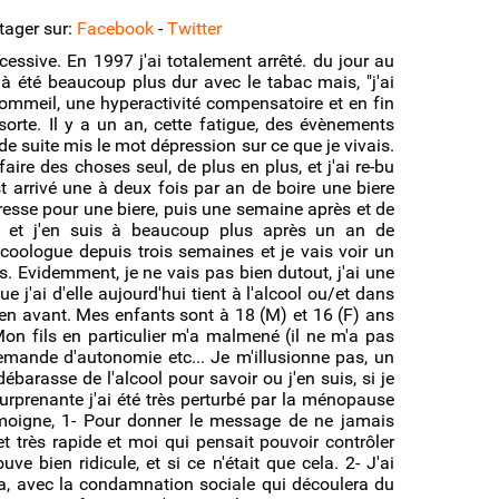
rtager sur:
Facebook
-
Twitter
cessive. En 1997 j'ai totalement arrêté. du jour au
 à été beaucoup plus dur avec le tabac mais, "j'ai
ommeil, une hyperactivité compensatoire et en fin
rte. Il y a un an, cette fatigue, des évènements
de suite mis le mot dépression sur ce que je vivais.
faire des choses seul, de plus en plus, et j'ai re-bu
t arrivé une à deux fois par an de boire une biere
vresse pour une biere, puis une semaine après et de
rs et j'en suis à beaucoup plus après un an de
alcoologue depuis trois semaines et je vais voir un
. Evidemment, je ne vais pas bien dutout, j'ai une
 j'ai d'elle aujourd'hui tient à l'alcool ou/et dans
en avant. Mes enfants sont à 18 (M) et 16 (F) ans
Mon fils en particulier m'a malmené (il ne m'a pas
 demande d'autonomie etc... Je m'illusionne pas, un
débarasse de l'alcool pour savoir ou j'en suis, si je
urprenante j'ai été très perturbé par la ménopause
moigne, 1- Pour donner le message de ne jamais
 très rapide et moi qui pensait pouvoir contrôler
ve bien ridicule, et si ce n'était que cela. 2- J'ai
la, avec la condamnation sociale qui découlera du