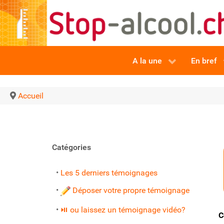
A la une
En bref
Accueil
Catégories
•
Les 5 derniers témoignages
•
Déposer votre propre témoignage
•
⏯ ou laissez un témoignage vidéo?
C