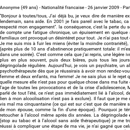
Anonyme
(49 ans) - Nationalité francaise - 26 janvier 2009 - Pa
"Bonjour à toutes/tous, J'ai déjà bu, je veux dire de manière ex
lendemain, sans aide. En 2001 je fais pareil avec le tabac, ca
respecté mon engagement". la conséquence, c'est la perte du s
de compte une fatigue chronique, un épuisement en quelque so
familiaux ont provoqué un désintéret pour tout. Je n'ai pas tout 
Je me suis mis à fuir les miens (éviter la moindre contrariété), 
(après plus de 10 ans d'abstinence pratiquement totale: il m'es
dans une soirée). C'est comme cela que j'ai repris, une légère i
plus en plus souvent, puis deux bières, puis tous les jou
dégringolade régulière. Aujourd'hui, je vois un psychiatre, un 
psychothérapeute dès que je réussirais à avoir mon rendez-vous
femme et deux enfants, ma femme! Je ne sais plus si le rejet que
quelle mesure elle n'est pas pour quelque chose dans ma fuite 
l'age de toutes les provocations et de la crise d'adolescence, 
parlé de tout l'été, ce n'est pas immédiatement lié à l'alcool,
lien à mon alcoolisation n'est pas à exclure). Il faut que je me 
vis mal ma cinquantaine (ce qui est sur c'est que de manière s
de mon épouse, comme la fin d'une époque). Pourquoi je té
retoucher à l'alcool même après dix années. La dégringolade et
(stop au tabac et à l'alcool sans aide thérapeutique) je me trou
réussi à compliquer une étape de ma vie, je n'ai gagné que ce