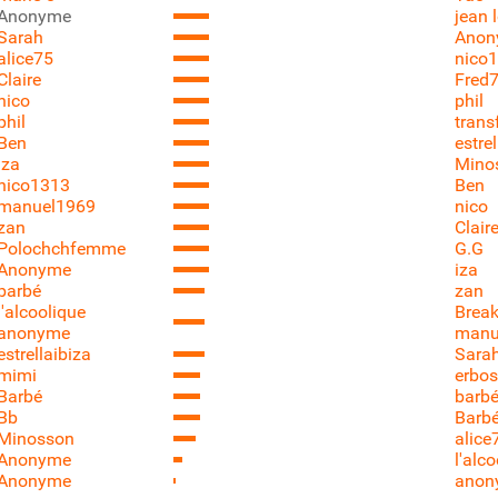
Anonyme
jean 
Sarah
Anon
alice75
nico
Claire
Fred
nico
phil
phil
trans
Ben
estre
iza
Mino
nico1313
Ben
manuel1969
nico
zan
Clair
Polochchfemme
G.G
Anonyme
iza
barbé
zan
l'alcoolique
Brea
anonyme
manu
estrellaibiza
Sara
mimi
erbos
Barbé
barb
Bb
Barb
Minosson
alice
Anonyme
l'alc
Anonyme
anon