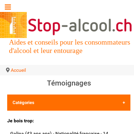
Aides et conseils pour les consommateurs
d'alcool et leur entourage
Accueil
Témoignages
Catégories
•
Les 5 derniers témoignages
Je bois trop:
•
Déposer votre propre témoignage
Galina
(43 ans ans) - Nationalité française - 14