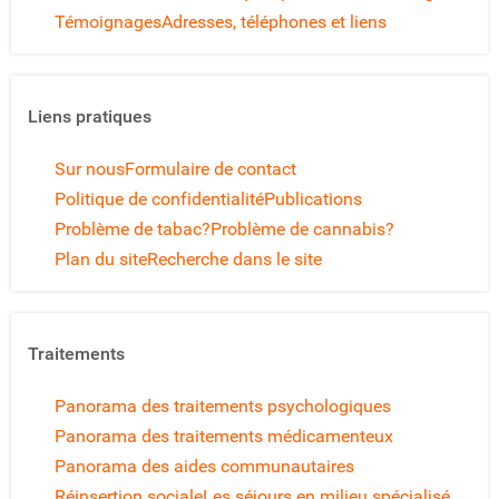
adn59
14 février 2013
Audrey
Témoignages
Adresses, téléphones et liens
greg
15 janvier 2013
didi
didi
10 septembre 2012
migrene
06 juillet 2010
Anonyme
01 novembre 2009
Anonyme
26 janvier 2009
Liens pratiques
Sur nous
Formulaire de contact
Politique de confidentialité
Publications
Problème de tabac?
Problème de cannabis?
Plan du site
Recherche dans le site
Traitements
Panorama des traitements psychologiques
Panorama des traitements médicamenteux
Panorama des aides communautaires
Réinsertion sociale
Les séjours en milieu spécialisé