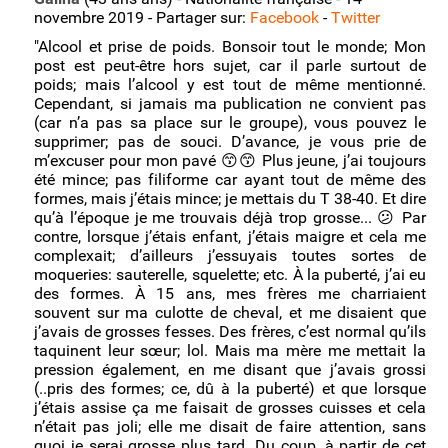
•
⏯ ou laissez un témoignage vidéo?
novembre 2019 - Partager sur:
Facebook
-
Twitter
"Alcool et prise de poids. Bonsoir tout le monde; Mon post est peut-être hors sujet, car il parle surtout de poids; mais l’alcool y est tout de même mentionné. Cependant, si jamais ma publication ne convient pas (car n’a pas sa place sur le groupe), vous pouvez le supprimer; pas de souci. D’avance, je vous prie de m’excuser pour mon pavé 😙😙 Plus jeune, j’ai toujours été mince; pas filiforme car ayant tout de même des formes, mais j’étais mince; je mettais du T 38-40. Et dire qu’à l’époque je me trouvais déjà trop grosse... 😕 Par contre, lorsque j’étais enfant, j’étais maigre et cela me complexait; d’ailleurs j’essuyais toutes sortes de moqueries: sauterelle, squelette; etc. À la puberté, j’ai eu des formes. À 15 ans, mes frères me charriaient souvent sur ma culotte de cheval, et me disaient que j’avais de grosses fesses. Des frères, c’est normal qu’ils taquinent leur sœur; lol. Mais ma mère me mettait la pression également, en me disant que j’avais grossi (..pris des formes; ce, dû à la puberté) et que lorsque j’étais assise ça me faisait de grosses cuisses et cela n’était pas joli; elle me disait de faire attention, sans quoi je serai grosse plus tard. Du coup, à partir de cet instant, j’ai commencé à complexer sur mon physique 😕 À 16 ans, je pesais 50 kg (pour 1m60); c’est sûr, j’étais vachement grosse.. En 2002 (j’avais alors 26 ans), j’ai connu pendant quelques mois une histoire amoureuse chaotique. Je ne vais pas entrer dans les détails, car ce n’est pas le sujet, mais j’étais tellement stressée (j’avais des sentiments pour l’homme, beaucoup plus âgé que moi, avec qui je sortais à l’époque; mais lui étant mal dans sa tête, et avait des soucis d’alcool également, me faisait tourner en bourrique) que je ne mangeais presque plus, et du coup en 3 mois j’ai perdu plus de 10 kg; j’étais descendue en T 36 et pensais 50 kg. Après la rupture (au bout de 4 mois), j’ai repris une alimentation normale (..je me goinfrais même; comme si je voulais compenser ces 4 mois « d’anorexie ») et ai repris un peu de poids; mais c’était stable, et ce n’était que 3-4 kg. Fin 2004, j’ai connu mon compagnon. J’ai été aussitôt bien avec lui, et nous faisions souvent des dîners entre amis; étant tous épicuriens dans l’âme (aimant la bonne bouffe et le bon vin). De même que mon copain et moi nous nous faisions plaisir, lorsque nous étions juste nous-deux. À cela s’ajoutait la pilule que j’ai commencé à prendre. Les bonnes agapes, plus le bon vin et la pilule m’ont fait grossir; j’ai enflé même!! Je n’étais pas obèse, mais j’étais arrivée à 65 kg (pour 1m63); ayant désormais des bourrelets et mettant du T 42, je n’étais pas du tout bien dans ma peau. Cela me flinguait le moral 😕 Mais nous faisions toujours les bonnes bouffes; et puis j’étais entrée dans de mauvaises habitudes en consommant de la bière et du vin. J’ai toujours bien aimé boire un coup, mais là c’était plus régulier; sans pour autant entrer dans l’ivresse, ni quoi que ce soit, c’était surtout pour être bien. Mais bon, nous savons tous que l’alcool est néfaste pour la silhouette. En plus de la dépendance que cela engendre... En 2009, j’ai arrêté la pilule. En parallèle, j’ai commencé à faire attention; je n’ai pas fait de régime (je n’ai jamais suivi de régime), car souvent les régimes ont un effet yoyo. Simplement, désormais je faisais attention en mangeant plus léger le soir, en favorisant les légumes aux féculents. Mais surtout, j’ai considérablement réduit ma consommation d’alcool (bière et vin); je m’autorisais un plaisir par semaine, mais c’était raisonnable et si je buvais une bière à l’apéro (lorsque nous recevions du monde) je m’arrêtais à une seule bière, et puis je ne mangeais quasiment pas de biscuits apéritif. J’ai également cessé tout grignotage entre les repas (je n’ai jamais trop grignoté), ainsi que les boissons sucrées type sodas et coca (..là aussi, je n’ai jamais trop consommé de boissons sucrées). Le résultat s’est vite fait ressentir; j’ai perdu du poids. Je suis même descendue (en 2011) à 60 kg. Je pouvais remettre des vêtements qui ne m’allaient plus depuis des années (car j’avais pris du poids), j’avais retrouvé la coquetterie; tout le monde me disait que j’avais maigri. J’étais contente!! Mais à certains moments, les complexes reprenaient le dessus, et je me sentais encore trop grosse; je voulais retrouver mon poids de forme, soit 55 kg. Ah, comme j’aimerais, aujourd’hui, être grosse comme en 2011!!! 😕 Fin 2014, j’ai commencé à être mal. Mon frère jumeau n’allait pas bien et avait fait 2 TDS 😢 ; mais aussi, des souffrances vécues dans l’enfance remontaient à la surface, et au boulot j’étais à cran (mauvaise ambiance et plusieurs collègues me prenant comme bouc émissaire). Début février 2015: notre petite chatte tant aimée s’est sauvée, et n’est plus rentrée 😢 Ça a été la goutte d’eau qui a fait déborder le vase; du coup, j’ai fait une sorte de burn out et ai été en arrêt maladie. J’ai été 8 mois 1/2 en arrêt maladie 😢 J’ai consulté pendant plusieurs mois un médecin psychiatre; mais il m’a fait plus de mal que de bien, car me cassait (remarques sur mon physique, ma voix, ma façon de me tenir et ma gestuelle; etc.) à chacune des séances 😢 Durant ces 8 mois 1/2 d’arrêt maladie, j’ouvrais presque chaque soir une bouteille de vin (mon copain buvait tout au plus 1 ou 2 verres; et moi je m’enfilais le reste), et de la bière. En parallèle, je concoctais souvent un bon dîner. C’était une façon de me réconforter; partager un bon repas avec mon ami et buvant. Je ne buvais pas jusqu’à l’ivresse, mais j’avais besoin de la bière et du vin comme réconfort. Forcément, durant ces 8 mois 1/2 je me suis empâtée 😙😙; ce, à cause de l’inactivité (car en arrêt maladie pendant plusieurs mois), aux repas riches le soir et à l’alcool. En reprenant le boulot, une ou deux collègues m’ont dit que j’avais grossi. Je ne me suis pas pesée (ni même aujourd’hui, soit 4 ans plus tard. De plus, nous n’avons pas de pèse-personne à la maison), mais j’étais redevenue comme avant que je ne commence à faire attention (sur l’alimentation et les boissons alcoolisées) en 2009 😕😕 J’ai repris le boulot en octobre de cette même année (2015); motivée, volontaire et voulant plus que tout remonter la pente. Mais les mauvaises habitudes (repas riches le soir, vin et bière) étaient ancrées. Difficile de se défaire des mauvaises habitudes... En mai 2016 (deux mois avant mes 40 ans), mon frère jumeau a mis fin à ses jours; et quatre semaines plus tard mon cousin 😢 J’étais très proche de mon frère et de mon cousin 😢 Du coup, j’ai été 2 mois 1/2 en arrêt maladie; et là aussi trouvais du réconfort dans la bonne bouffe (repas riches le soir) et l’alcool (bière et vin; je n’ai jamais aimé les alcools forts). Les mauvaises habitudes étaient bien ancrées; et ce, jusqu’à aujourd’hui 😙😙😙😕 Comme je vous l’expliquais dans ma publication de présentation, afin de me destresser, surtout lorsque je ne bosse pas le lendemain, j’ai la fâcheuse habitude de boire de la bière ou/et d’ouvrir une bouteille de vin pour le dîner. Encore une fois, ce n’est pas dans le but de m’enivrer; c’est tout simplement pour me détendre. L’alcool est un bon antidépresseur!! Mais l’alcool est insidieux également, et sans nous rendre compte nous basculons vite dans la dépendance 😕😕 Je n’ai pas envie d’être accro, puis de devenir une épave (..désolée pour l’adjectif) 😕😕😕 C’est pourquoi, j’ai décidé de me reprendre en main. Je me suis déjà dit cela à maintes reprises; de même que les soirs, assise sur mon banc dehors avec mon énième verre de vin ou ma 3ième bière et ma clope, où je me promettais intérieurement, en culpabilisant, que le lendemain j’arrêterai (ou du moins, réduirai et ne consommerai plus qu’une fois par semaine)... Mais cette fois, j’ai vraiment envie de tenir ma promesse!!! J’ai envie de me sentir à nouveau bien dans ma peau et mon corps (..même si j’ai toujours eu des complexes et un manque de confiance en moi). J’ai envie d’être à nouveau coquette, et de remettre des fringues que j’aimais tant avant. Certes, je n’ai jamais eu le ventre plat et n’ai jamais été filiforme, mais j’ai envie de redevenir plus mince, et que les gens me disent en me voyant « wo, tu as maigri ». Et puis aussi, qu’est-ce que c’est agréable de ne pas culpabiliser, en se couchant, d’avoir bu. Et de se réveiller le lendemain fraîche et dispose; et non avec un mal de crâne et étant vaseuse. Mais aussi de se dire « ce soir, je ne bois rien »; et paf, arrivée au soir, finalement s’ouvrir une bière puis du vin... Aujourd’hui nous avons eu une journée triste au boulot; un résident (encore très jeune) est décédé (je suis aide-soignante et travaille dans un EHPAD). C’était tout-à-fait inattendu; du coup, ça nous à tous foutu un coup 😢 De plus, c’est le troisième décès en l’espace d’une semaine. Lorsque j’ai eu une journée triste ou stressante au boulot, une fois rentrée (le soir) j’ai pour habitude de m’ouvrir une bouteille de 33 cl de bière; puis 2, puis 3... Dans le but de destresser. Puis, je me couche culpalisant et me sentant grosse; et le lendemain je me réveille avec un mal de crâne. ...mais ce soir, je n’ai rien bu; mon ami avait portant remonté 4 petites bouteilles de bière (un pote est venu manger à la maison; quant à moi, j’ai travaillé jusqu’à 21h). Demain je suis en repos, ainsi que vendredi; ben demain soir je ne boirai pas non plus. Ce, même si je suis en repos après-demain. J’ai vraiment envie de retrouver une belle silhouette, et de ne plus être vaseuse ce pour avoir picolé la veille!!! Voilà; pour mon pavé. Je vous remercie infiniment de m’avoir lue 😘😘 Bonne nuit à vous 😘😘😘 PS: et puis j’ai remarqué une chose: lorsque je n’ouvre pas de bouteille de vin (ou de bière), je ne ressens pas l’envie de boire. M
•
Je bois trop
(38)
•
Un proche boit trop
(13)
•
Un élève boit trop
•
Un collaborateur boit trop
•
J'ai des problèmes de santé
(6)
•
Comment j'ai réduit ma consommation
(8)
•
Comment j'ai arrêté de boire
(42)
•
Femmes
(50)
•
Hommes
(47)