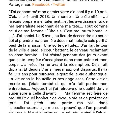
•
⏯ ou laissez un témoignage vidéo?
Partager sur:
Facebook
-
Twitter
"J'ai consommé mon dernier verre d'alcool il y a 10 ans.
•
Je bois trop
(38)
C'était le 4 avril 2013. Un monde... Une éternité.... Je
m'étais préparé mentalement....et les avertissements de
•
Un proche boit trop
(13)
ma généraliste résonnait dans ma tête.... Tout comme
celui de ma femme : "Choisis. C'est moi ou ta bouteille
•
Un élève boit trop
!!!!". J'ai choisi. Le 5 avril, au lieu de descendre au sous-
•
Un collaborateur boit trop
sol et prendre ma première dose matinale, je suis parti à
pied de la maison. Une sorte de fuite... J'ai fait le tour
•
J'ai des problèmes de santé
(6)
de la ville à pied le coeur battant, le cerveau réclamant
sa dose horaire... J'ai résisté pendant des jours avant
•
Comment j'ai réduit ma consommation
(8)
que cette tempête s'assagisse dans mon crâne et mon
corps. J'ai vécu l'enfer avant la rédemption. Cela fait
•
Comment j'ai arrêté de boire
(42)
dix ans. Et depuis 7 ans, mes maux ont disparus. Il m'a
fallu 3 ans pour retrouver le goût de la vie authentique.
•
Femmes
(50)
La vie sans la bouteille et ses angoisses. Cette vie de
merde ou j'étais tombé et qui m'a fait perdre mon
•
Hommes
(47)
entreprise.... Aujourd'hui j'ai retrouvé une qualité de vie
supérieure à celle d'avant !!!!! Ma femme est fière de
moi !!!! Et quel bonheur de vivre la vie et de profiter de
tout'. J'ai perdu une partie ma vie dans
l'alcoolisme...mais je me suis prouvé que l'on pouvait
s'en sortir. Merci à celles qui m'ont mis le pied à l'étrier.