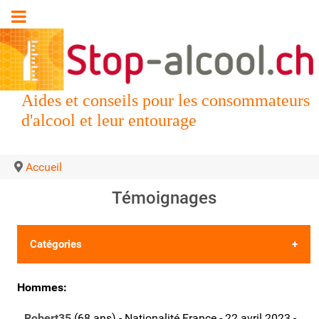
Aides et conseils pour les consommateurs
d'alcool et leur entourage
Accueil
Témoignages
Catégories
•
Les 5 derniers témoignages
Hommes:
•
Déposer votre propre témoignage
Robert35
(68 ans) - Nationalité France - 22 avril 2023 -