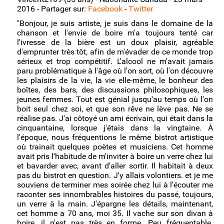
•
⏯ ou laissez un témoignage vidéo?
2016 - Partager sur:
Facebook
-
Twitter
"Bonjour, je suis artiste, je suis dans le domaine de la
•
Je bois trop
(38)
chanson et l'envie de boire m'a toujours tenté car
l'ivresse de la bière est un doux plaisir, agréable
•
Un proche boit trop
(13)
d'emprunter très tôt, afin de m'évader de ce monde trop
sérieux et trop compétitif. L'alcool ne m'avait jamais
•
Un élève boit trop
paru problématique à l'âge où l'on sort, où l'on découvre
•
Un collaborateur boit trop
les plaisirs de la vie, la vie elle-même, le bonheur des
boîtes, des bars, des discussions philosophiques, les
•
J'ai des problèmes de santé
(6)
jeunes femmes. Tout est génial jusqu'au temps où l'on
boit seul chez soi, et que son rêve ne lève pas. Ne se
•
Comment j'ai réduit ma consommation
(8)
réalise pas. J'ai côtoyé un ami écrivain, qui était dans la
cinquantaine, lorsque j'étais dans la vingtaine. À
•
Comment j'ai arrêté de boire
(42)
l'époque, nous fréquentions le même bistrot artistique
où trainait quelques poètes et musiciens. Cet homme
•
Femmes
(50)
avait pris l'habitude de m'inviter à boire un verre chez lui
et bavarder avec, avant d'aller sortir. Il habitait à deux
•
Hommes
(47)
pas du bistrot en question. J'y allais volontiers. et je me
souviens de terminer mes soirée chez lui à l'écouter me
raconter ses innombrables histoires du passé, toujours,
un verre à la main. J'épargne les détails, maintenant,
cet homme a 70 ans, moi 35. Il vache sur son divan à
boire, il n'est pas très en forme. Peu fréquentable.