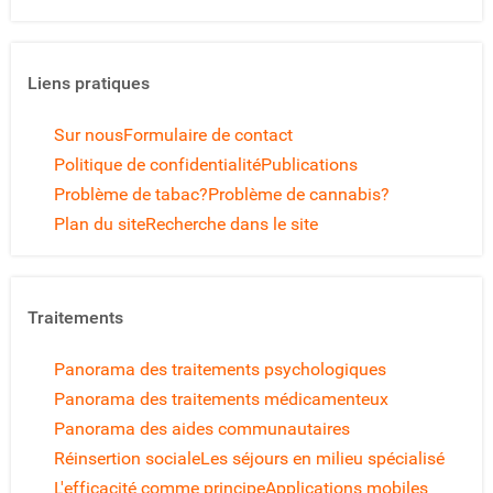
Break
09 septembre 2014
adn59
jahrod
13 novembre 2013
Anonyme
adn59
04 juin 2013
Vincent2109
manuel1969
17 mai 2013
Anonyme
Liens pratiques
erbos
23 avril 2013
Anonyme
adn59
14 février 2013
Anonyme
Sur nous
Formulaire de contact
greg
15 janvier 2013
Olivier du 50
barbé
01 décembre 2012
Anonyme
Politique de confidentialité
Publications
Barbé
07 juillet 2012
David
Problème de tabac?
Problème de cannabis?
l'alcoolique anonyme
04 janvier 2011
migrene
06 juillet 2010
Plan du site
Recherche dans le site
Anonyme
01 novembre 2009
Anonyme
26 janvier 2009
Traitements
Panorama des traitements psychologiques
Panorama des traitements médicamenteux
Panorama des aides communautaires
Réinsertion sociale
Les séjours en milieu spécialisé
L'efficacité comme principe
Applications mobiles