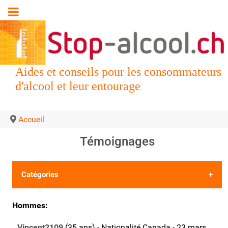
Aides et conseils pour les consommateurs
d'alcool et leur entourage
Accueil
Témoignages
Catégories
•
Les 5 derniers témoignages
Hommes:
•
Déposer votre propre témoignage
Vincent2109
(35 ans) - Nationalité Canada - 23 mars